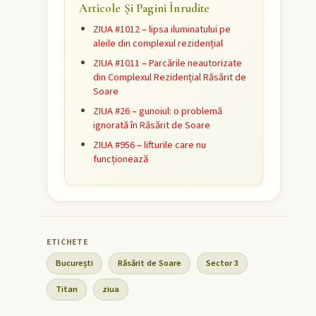
Articole Și Pagini Înrudite
ZIUA #1012 – lipsa iluminatului pe
aleile din complexul rezidențial
ZIUA #1011 – Parcările neautorizate
din Complexul Rezidențial Răsărit de
Soare
ZIUA #26 – gunoiul: o problemă
ignorată în Răsărit de Soare
ZIUA #956 – lifturile care nu
funcționează
București
Răsărit de Soare
Sector 3
Titan
ziua