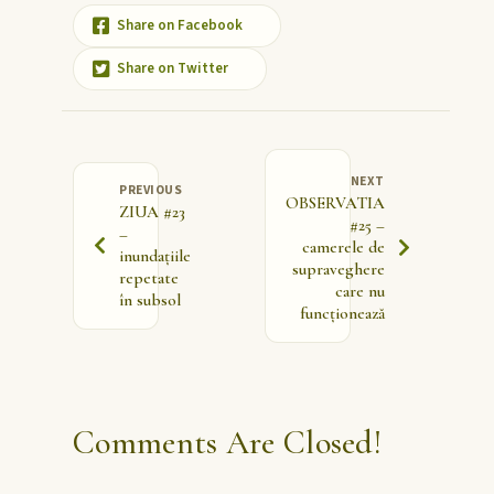
Share on Facebook
Share on Twitter
NEXT
PREVIOUS
OBSERVATIA
ZIUA #23
#25 –
–
camerele de
inundațiile
supraveghere
repetate
care nu
în subsol
funcționează
Comments Are Closed!