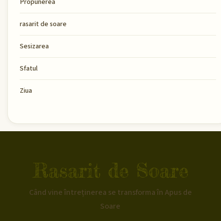
Propunerea
rasarit de soare
Sesizarea
Sfatul
Ziua
Rasarit de Soare
Când vine întreținerea se transforma în Apus de
Soare