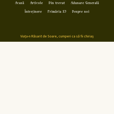
Acasă
Articole
Din trecut
Adunare Generală
Întreținere
Primăria S3
Despre noi
Viața-n Răsarit de Soare, cumperi ca să fii chiriaș