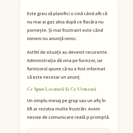
Este greu să planifici o cină când afli că
nu mai ai gaz abia după ce flacăra nu
pornește. Și mai frustrant este când
nimeni nu anunță nimic.
Astfel de situații au devenit recurente.
Administrația dă vina pe furnizor, iar
furnizorul spune că nu a fost informat
că este necesar un anunț.
Ce Spun Locatarii Și Ce Urmează
Un simplu mesaj pe grup sau un afiș în
lift ar rezolva multe frustrări. Avem
nevoie de comunicare reală și promptă.