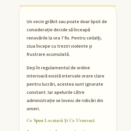
Un vecin grăbit sau poate doar lipsit de
considerație decide să înceapă
renovările la ora 7 fix. Pentru ceilalți,
ziua începe cu treziri violente și
frustrare acumulată.
Deși în regulamentul de ordine
interioară există intervale orare clare
pentru lucrări, acestea sunt ignorate
constant. Iar apelurile către
administrație se lovesc de ridicări din
umeri.
Ce Spun Locatarii Și Ce Urmează