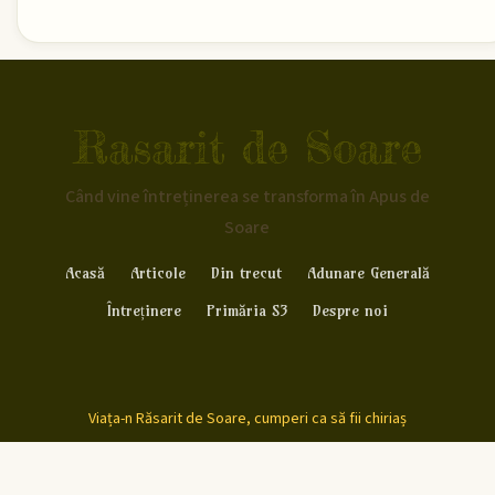
Rasarit de Soare
Când vine întreținerea se transforma în Apus de
Soare
Acasă
Articole
Din trecut
Adunare Generală
Întreținere
Primăria S3
Despre noi
Viața-n Răsarit de Soare, cumperi ca să fii chiriaș